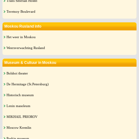
Trans Siberian Hostel
Tsvetnoy Boulevard
Moskou Rusland info
Het weer in Moskou
Weersverwachting Rusland
Museum & Cultuur in Moskou
Bolshoi theater
De Hermitage (St.Petersburg)
Historisch museum
Lenin masoleum
MIKHAIL PRIOROV
Moscow Kremlin
Puskin museum