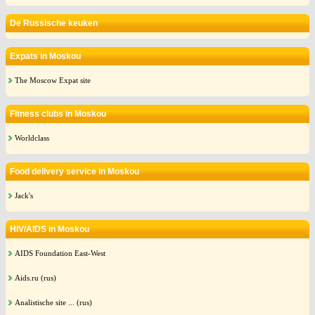
De Russische keuken
Expats in Moskou
The Moscow Expat site
Fitness clubs in Moskou
Worldclass
Food delivery service in Moskou
Jack's
HIV/AIDS in Moskou
AIDS Foundation East-West
Aids.ru (rus)
Analistische site ... (rus)